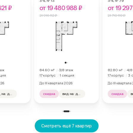
3-к,
№ 13
3-к,
№ 79
621 ₽
от 19 480 988 ₽
от 19 297
21 916 112 ₽
21 710 119 ₽
аж
84.60 м²
3
/8
этаж
82.80 м²
4
/8
кция
17 корпус
1 секция
17 корпус
3 
026
До III квартала 2026
До III квартала
вид на: двор, лес
скидка
вид на: двор, лес
скидка
отделка: нет
отделка: нет
Смотреть ещё 7 квартир