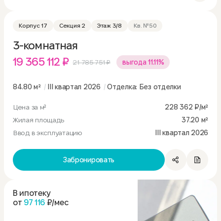
Корпус 17
Секция 2
Этаж 3/8
Кв. №50
3-комнатная
19 365 112 ₽
21 785 751 ₽
выгода 11.11%
84.80 м²
III квартал 2026
Отделка: Без отделки
Цена за м²
228 362 ₽/м²
Жилая площадь
37.20 м²
Ввод в эксплуатацию
III квартал 2026
Забронировать
В ипотеку
от
97 116
₽/мес