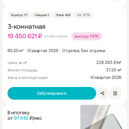
Корпус 17
Секция 1
Этаж 4/8
Кв. №18
3-комнатная
19 450 621 ₽
21 881 949 ₽
выгода 11.11%
85.20 м²
III квартал 2026
Отделка: Без отделки
Цена за м²
228 293 ₽/м²
Жилая площадь
37.20 м²
Ввод в эксплуатацию
III квартал 2026
Забронировать
В ипотеку
от
97 545
₽/мес