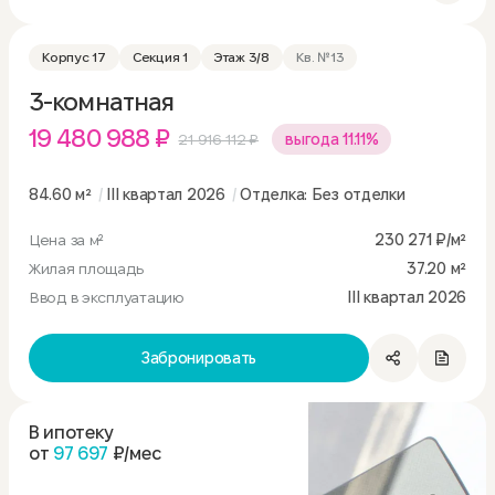
Корпус 17
Секция 1
Этаж 3/8
Кв. №13
3-комнатная
19 480 988 ₽
21 916 112 ₽
выгода 11.11%
84.60 м²
III квартал 2026
Отделка: Без отделки
Цена за м²
230 271 ₽/м²
Жилая площадь
37.20 м²
Ввод в эксплуатацию
III квартал 2026
Забронировать
В ипотеку
от
97 697
₽/мес