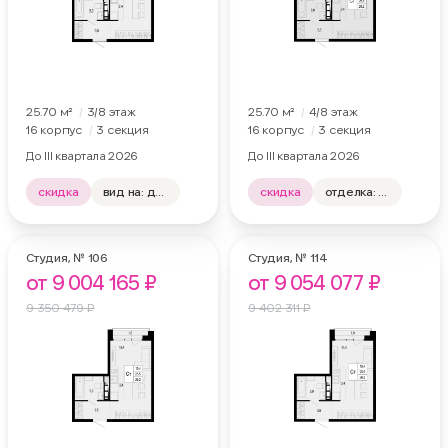
25.70 м²
3
/8
этаж
25.70 м²
4
/8
этаж
16 корпус
3 секция
16 корпус
3 секция
До III квартала 2026
До III квартала 2026
скидка
вид на: двор, лес
скидка
отделка: нет
отделка: нет
вид на: двор, лес
Студия,
№ 106
Студия,
№ 114
от 9 004 165 ₽
от 9 054 077 ₽
9 350 479 ₽
9 402 311 ₽