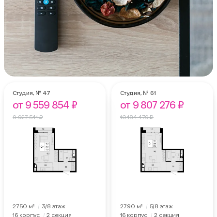
Студия,
№ 47
Студия,
№ 61
от 9 559 854 ₽
от 9 807 276 ₽
9 927 541 ₽
10 184 479 ₽
27.50 м²
3
/8
этаж
27.90 м²
5
/8
этаж
16 корпус
2 секция
16 корпус
2 секция