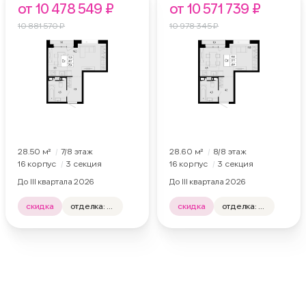
от 10 478 549 ₽
от 10 571 739 ₽
10 881 570 ₽
10 978 345 ₽
28.50 м²
7
/8
этаж
28.60 м²
8
/8
этаж
16 корпус
3 секция
16 корпус
3 секция
До III квартала 2026
До III квартала 2026
скидка
отделка: нет
скидка
отделка: нет
вид на: двор, лес
вид на: двор, лес